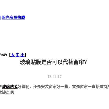
膜
阳光房隔热膜
9:49【
大
中
小
】
玻璃贴膜是否可以代替窗帘？
13:42:17
户
玻璃贴膜
好些呢，还是安装窗帘好一些，首先窗帘一直都是窗
优缺点吧。